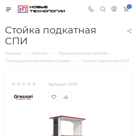
0
Стойка подкатная
СПИ
—
—
—
Главная
Каталог
Промышленная мебель
—
Промышленная мебель Gresson
Стойка подкатная СПИ
Артикул:
СПИ