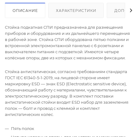
ОПИСАНИЕ
ХАРАКТЕРИСТИКИ
ДОПОЛНИ
Стойка подкатная СПИ предназначена для размещения
приборов и оборудования и их дальнейшего перемещения
в рабочей зоне. Стойка СПИ оборудована пятью полками и
встроенной электромонтажной панелью с 6 розетками и
выключателем питания с подсветкой. Имеются четыре
колёсные опоры, две из которых с механизмом фиксации.
Стойка антистатическая, согласно требованиям стандарта
ГОСТ IEC 61340-5-1-2019, на лицевой стороне имеет
маркировку ESD — знак ESD (Electrostatic sensitive device),
обозначающий работу с материалами, чувствительными к
электростатическому разряду. В комплект поставки
антистатической стойки входит ESD набор для заземления
полок — болт и провод с клеммой и комплект
антистатических колес.
Пять полок
Четыре колесные опоры, две из которых с механизмом