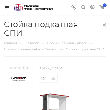
0
Стойка подкатная
СПИ
—
—
—
Главная
Каталог
Промышленная мебель
—
Промышленная мебель Gresson
Стойка подкатная СПИ
Артикул:
СПИ