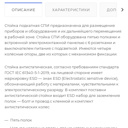
ОПИСАНИЕ
ХАРАКТЕРИСТИКИ
ДОПОЛНИ
Стойка подкатная СПИ предназначена для размещения
приборов и оборудования и их дальнейшего перемещения
в рабочей зоне. Стойка СПИ оборудована пятью полками и
встроенной электромонтажной панелью с 6 розетками и
выключателем питания с подсветкой. Имеются четыре
колёсные опоры, две из которых с механизмом фиксации.
Стойка антистатическая, согласно требованиям стандарта
ГОСТ IEC 61340-5-1-2019, на лицевой стороне имеет
маркировку ESD — знак ESD (Electrostatic sensitive device),
обозначающий работу с материалами, чувствительными к
электростатическому разряду. В комплект поставки
антистатической стойки входит ESD набор для заземления
полок — болт и провод с клеммой и комплект
антистатических колес.
Пять полок
Четыре колесные опоры, две из которых с механизмом