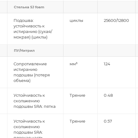
Стелька SJ foam
Подошва:
циклы
25600/12800
устойчивость к
истиранию (сухая/
мокрая) (циклы)
ПУ/Нитрил
Сопротивление
мм³
124
истиранию
подошвы (потеря
объема)
Устойчивость к
Трение
0.48
скольжению
подошвы SRA: пятка
Устойчивость к
Трение
0.57
скольжению
подошвы SRA:
плоская часть