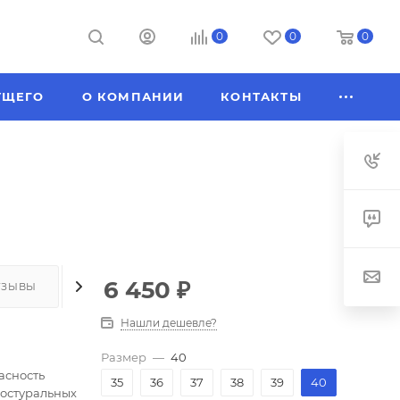
0
0
0
УЩЕГО
О КОМПАНИИ
КОНТАКТЫ
6 450
₽
ТЗЫВЫ
КАК КУПИТЬ
ОПЛАТА
ДОСТАВКА
Нашли дешевле?
Размер
—
40
асность
35
36
37
38
39
40
постуральных