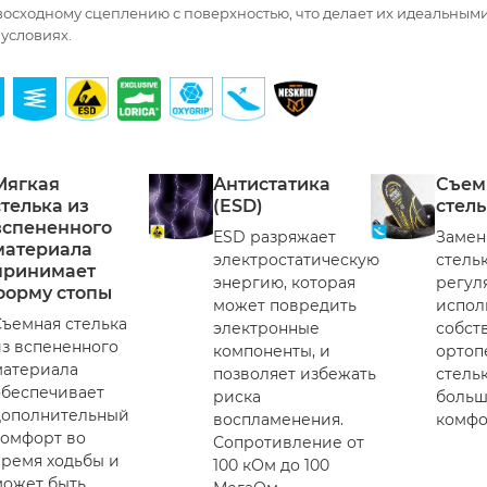
восходному сцеплению с поверхностью, что делает их идеальным
условиях.
Мягкая
Антистатика
Съем
стелька из
(ESD)
стель
вспененного
ESD разряжает
Замен
материала
электростатическую
стель
принимает
энергию, которая
регул
форму стопы
может повредить
испол
Съемная стелька
электронные
собст
из вспененного
компоненты, и
ортоп
материала
позволяет избежать
стель
обеспечивает
риска
больш
дополнительный
воспламенения.
комфо
комфорт во
Сопротивление от
время ходьбы и
100 кОм до 100
может быть