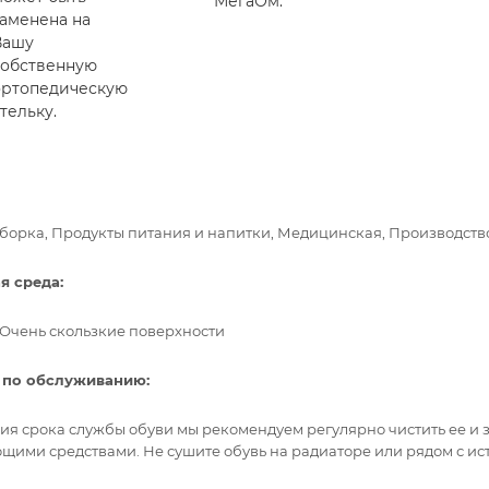
МегаОм.
заменена на
Вашу
собственную
ортопедическую
тельку.
Уборка, Продукты питания и напитки, Медицинская, Производств
 среда:
, Очень скользкие поверхности
 по обслуживанию:
ия срока службы обуви мы рекомендуем регулярно чистить ее и
ющими средствами. Не сушите обувь на радиаторе или рядом с и