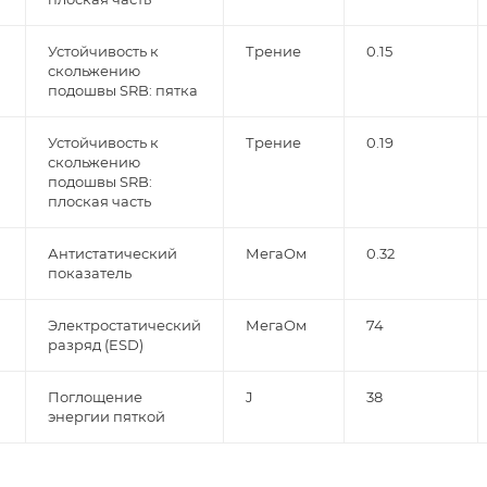
Устойчивость к
Трение
0.15
скольжению
подошвы SRB: пятка
Устойчивость к
Трение
0.19
скольжению
подошвы SRB:
плоская часть
Антистатический
МегаОм
0.32
показатель
Электростатический
МегаОм
74
разряд (ESD)
Поглощение
J
38
энергии пяткой