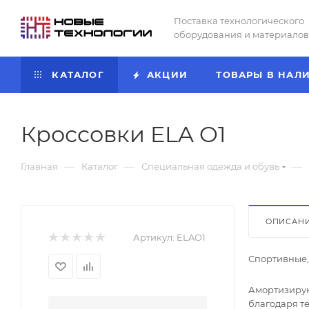
Поставка технологического
оборудования и материалов
КАТАЛОГ
АКЦИИ
ТОВАРЫ В НАЛ
Кроссовки ELA O1
—
—
—
Главная
Каталог
Специальная одежда и обувь
ОПИСАН
Артикул:
ELAO1
Спортивные,
Амортизирую
благодаря т