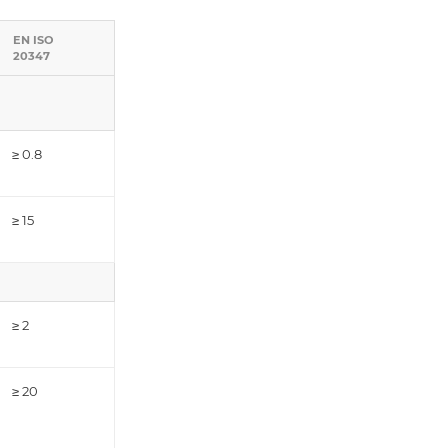
EN ISO
20347
≥ 0.8
≥ 15
≥ 2
≥ 20