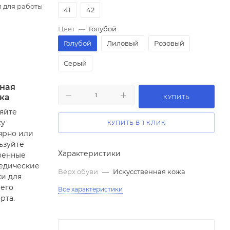
и для работы
41
42
Цвет
—
Голубой
Голубой
Лиловый
Розовый
Серый
ная
ка
КУПИТЬ
яйте
ку
КУПИТЬ В 1 КЛИК
ярно или
ьзуйте
Характеристики
венные
едические
Верх обуви
—
Искусственная кожа
ки для
его
Все характеристики
рта.