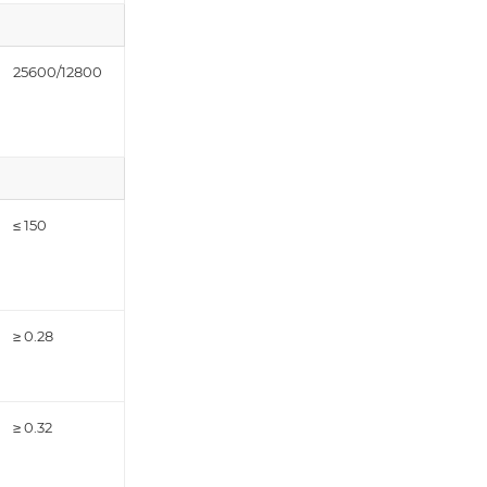
25600/12800
≤ 150
≥ 0.28
≥ 0.32