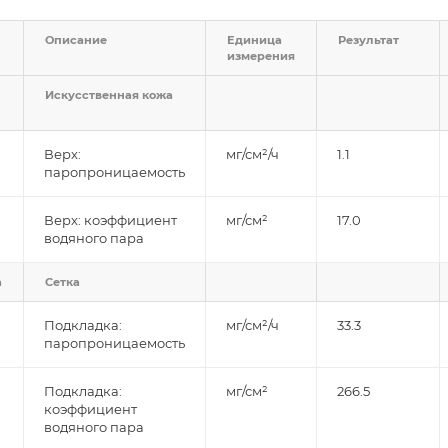
Описание
Единица
Результат
измерения
Искусственная кожа
Верх:
мг/см²/ч
1.1
паропроницаемость
Верх: коэффициент
мг/см²
17.0
водяного пара
а
Сетка
Подкладка:
мг/см²/ч
33.3
паропроницаемость
Подкладка:
мг/см²
266.5
коэффициент
водяного пара