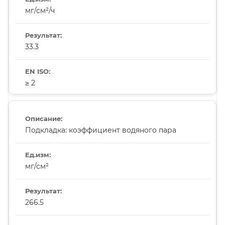
мг/см²/ч
33.3
≥ 2
Подкладка: коэффициент водяного пара
мг/см²
266.5