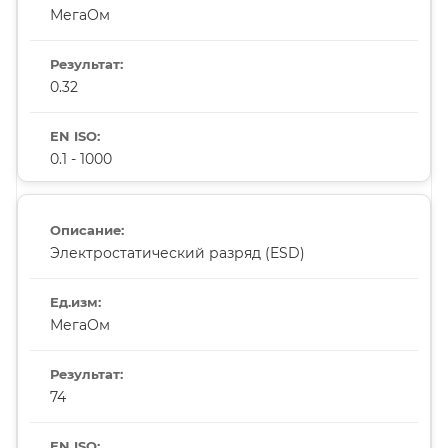
МегаОм
0.32
0.1 - 1000
Электростатический разряд (ESD)
МегаОм
74