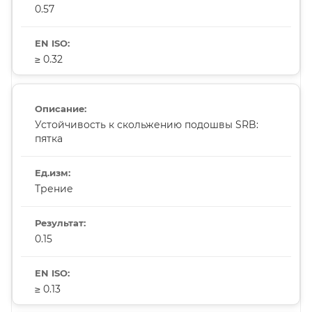
0.57
≥ 0.32
Устойчивость к скольжению подошвы SRB:
пятка
Трение
0.15
≥ 0.13