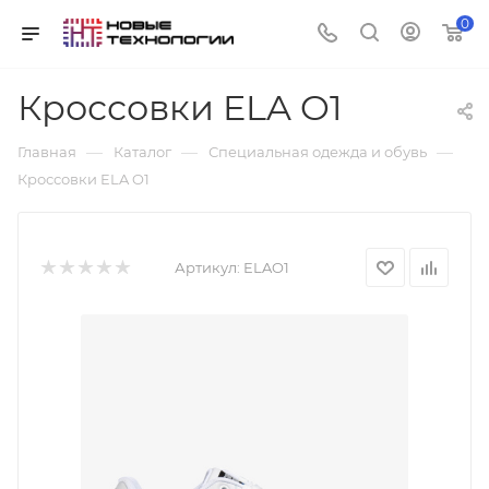
0
Кроссовки ELA O1
—
—
—
Главная
Каталог
Специальная одежда и обувь
Кроссовки ELA O1
Артикул:
ELAO1