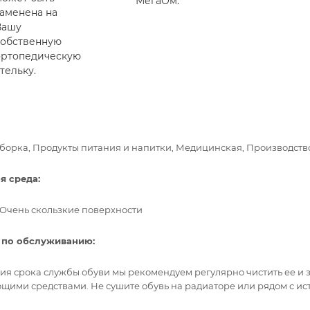
МегаОм.
заменена на
Вашу
собственную
ортопедическую
тельку.
Уборка, Продукты питания и напитки, Медицинская, Производств
 среда:
, Очень скользкие поверхности
 по обслуживанию:
ия срока службы обуви мы рекомендуем регулярно чистить ее и
ющими средствами. Не сушите обувь на радиаторе или рядом с и