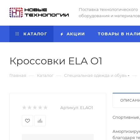
Поставка технологического
оборудования и материалов
КАТАЛОГ
АКЦИИ
ТОВАРЫ В НАЛ
Кроссовки ELA O1
—
—
—
Главная
Каталог
Специальная одежда и обувь
ОПИСАН
Артикул:
ELAO1
Спортивные,
Амортизирую
благодаря т