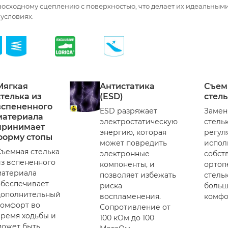
восходному сцеплению с поверхностью, что делает их идеальным
условиях.
Мягкая
Антистатика
Съем
стелька из
(ESD)
стель
вспененного
ESD разряжает
Замен
материала
электростатическую
стель
принимает
энергию, которая
регул
форму стопы
может повредить
испол
Съемная стелька
электронные
собст
из вспененного
компоненты, и
ортоп
материала
позволяет избежать
стель
обеспечивает
риска
больш
дополнительный
воспламенения.
комфо
комфорт во
Сопротивление от
время ходьбы и
100 кОм до 100
может быть