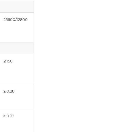
25600/12800
≤ 150
≥ 0.28
≥ 0.32