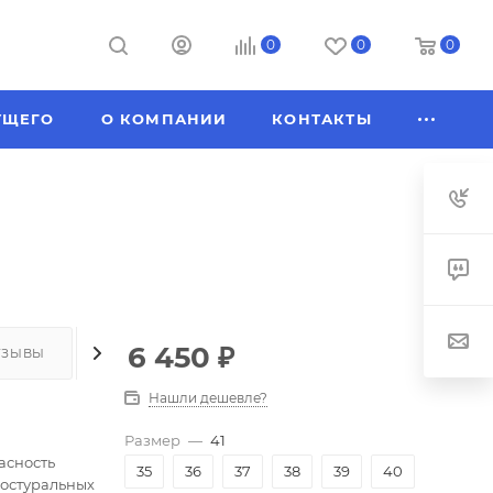
0
0
0
УЩЕГО
О КОМПАНИИ
КОНТАКТЫ
6 450
₽
ТЗЫВЫ
КАК КУПИТЬ
ОПЛАТА
ДОСТАВКА
Нашли дешевле?
Размер
—
41
асность
35
36
37
38
39
40
постуральных