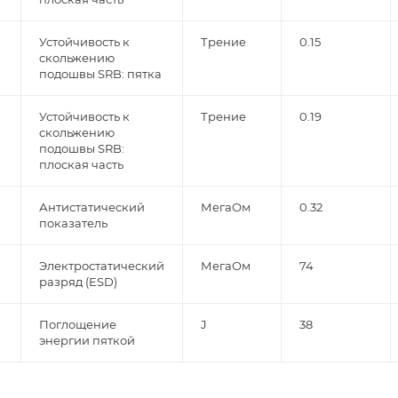
Устойчивость к
Трение
0.15
скольжению
подошвы SRB: пятка
Устойчивость к
Трение
0.19
скольжению
подошвы SRB:
плоская часть
Антистатический
МегаОм
0.32
показатель
Электростатический
МегаОм
74
разряд (ESD)
Поглощение
J
38
энергии пяткой