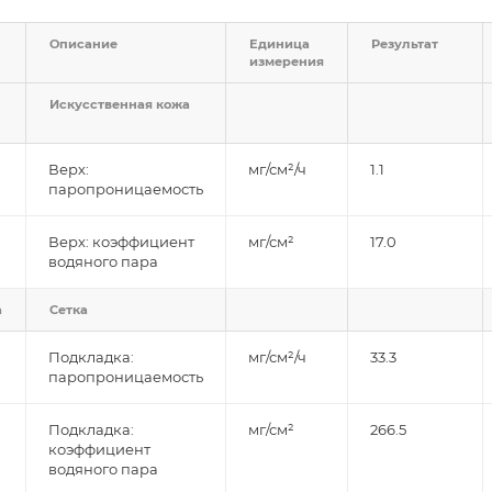
Описание
Единица
Результат
измерения
Искусственная кожа
Верх:
мг/см²/ч
1.1
паропроницаемость
Верх: коэффициент
мг/см²
17.0
водяного пара
а
Сетка
Подкладка:
мг/см²/ч
33.3
паропроницаемость
Подкладка:
мг/см²
266.5
коэффициент
водяного пара