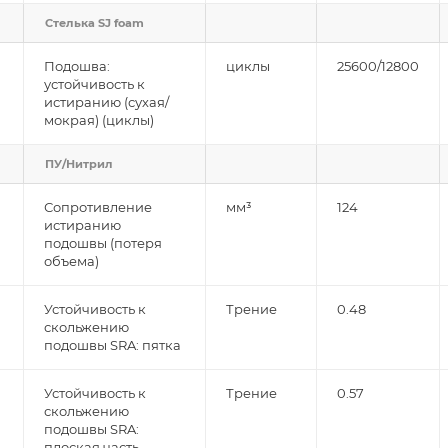
Стелька SJ foam
Подошва:
циклы
25600/12800
устойчивость к
истиранию (сухая/
мокрая) (циклы)
ПУ/Нитрил
Сопротивление
мм³
124
истиранию
подошвы (потеря
объема)
Устойчивость к
Трение
0.48
скольжению
подошвы SRA: пятка
Устойчивость к
Трение
0.57
скольжению
подошвы SRA:
плоская часть