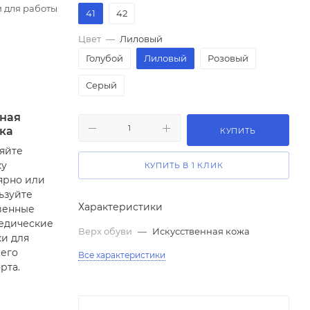
и для работы
41
42
Цвет
—
Лиловый
Голубой
Лиловый
Розовый
Серый
ная
ка
КУПИТЬ
яйте
ку
КУПИТЬ В 1 КЛИК
ярно или
ьзуйте
Характеристики
венные
едические
Верх обуви
—
Искусственная кожа
ки для
его
Все характеристики
рта.