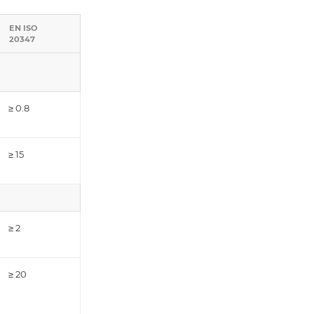
EN ISO
20347
≥ 0.8
≥ 15
≥ 2
≥ 20