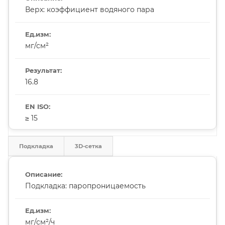
Верх: коэффициент водяного пара
мг/см²
16.8
≥ 15
Подкладка
3D-сетка
Подкладка: паропроницаемость
мг/см²/ч