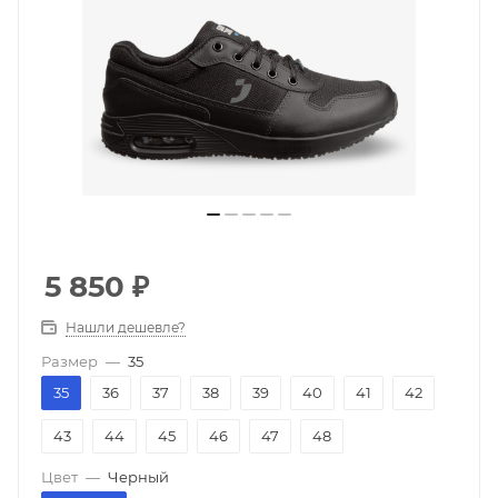
5 850
₽
Нашли дешевле?
Размер
—
35
35
36
37
38
39
40
41
42
43
44
45
46
47
48
Цвет
—
Черный