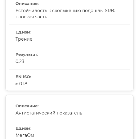
Устойчивость к скольжению подошвы SRB:
плоская часть
Трение
0.23
≥ 0.18
Антистатический показатель
МегаОм