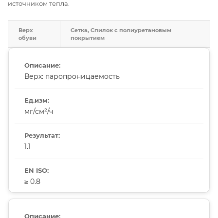
источником тепла.
Верх
Сетка, Спилок с полиуретановым
обуви
покрытием
Верх: паропроницаемость
мг/см²/ч
1.1
≥ 0.8