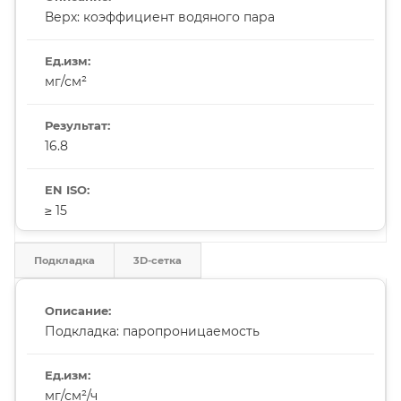
Верх: коэффициент водяного пара
мг/см²
16.8
≥ 15
Подкладка
3D-сетка
Подкладка: паропроницаемость
мг/см²/ч