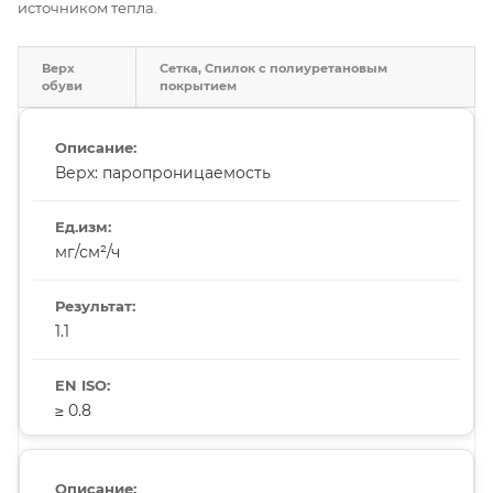
источником тепла.
Верх
Сетка, Спилок с полиуретановым
обуви
покрытием
Верх: паропроницаемость
мг/см²/ч
1.1
≥ 0.8