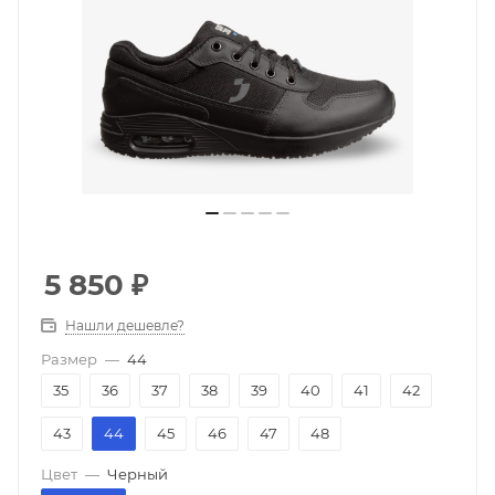
5 850
₽
Нашли дешевле?
Размер
—
44
35
36
37
38
39
40
41
42
43
44
45
46
47
48
Цвет
—
Черный