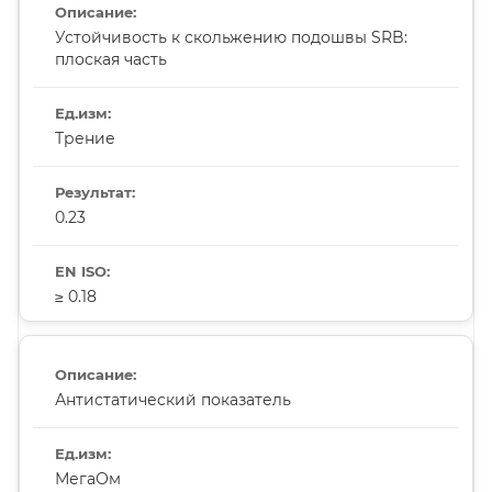
Устойчивость к скольжению подошвы SRB:
плоская часть
Трение
0.23
≥ 0.18
Антистатический показатель
МегаОм