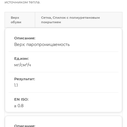
источником тепла.
Верх
Сетка, Спилок с полиуретановым
обуви
покрытием
Верх: паропроницаемость
мг/см²/ч
1.1
≥ 0.8