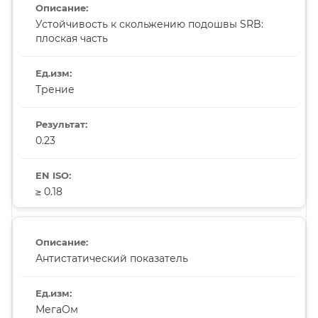
Устойчивость к скольжению подошвы SRB:
плоская часть
Трение
0.23
≥ 0.18
Антистатический показатель
МегаОм