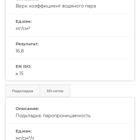
Верх: коэффициент водяного пара
мг/см²
16.8
≥ 15
Подкладка
3D-сетка
Подкладка: паропроницаемость
мг/см²/ч