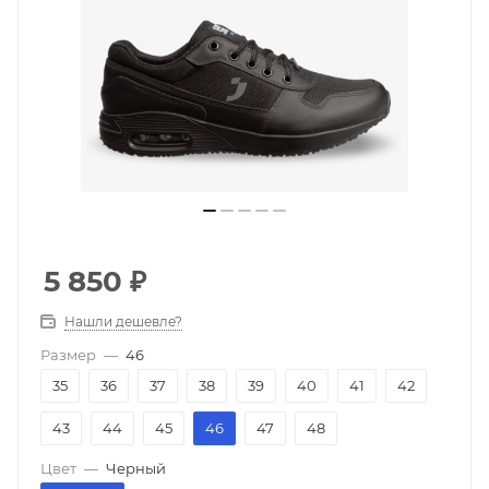
5 850
₽
Нашли дешевле?
Размер
—
46
35
36
37
38
39
40
41
42
43
44
45
46
47
48
Цвет
—
Черный